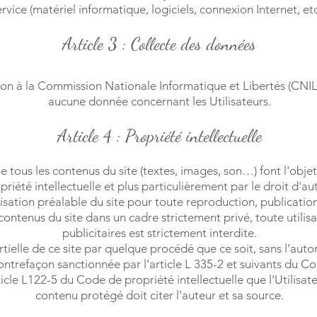
vice (matériel informatique, logiciels, connexion Internet, etc
Article 3 : Collecte des données
ion à la Commission Nationale Informatique et Libertés (CNIL)
aucune donnée concernant les Utilisateurs.
Article 4 : Propriété intellectuelle
e tous les contenus du site (textes, images, son…) font l'obje
priété intellectuelle et plus particulièrement par le droit d'aut
torisation préalable du site pour toute reproduction, publication
contenus du site dans un cadre strictement privé, toute utilis
publicitaires est strictement interdite.
tielle de ce site par quelque procédé que ce soit, sans l’auto
contrefaçon sanctionnée par l’article L 335-2 et suivants du Co
icle L122-5 du Code de propriété intellectuelle que l’Utilisate
contenu protégé doit citer l’auteur et sa source.